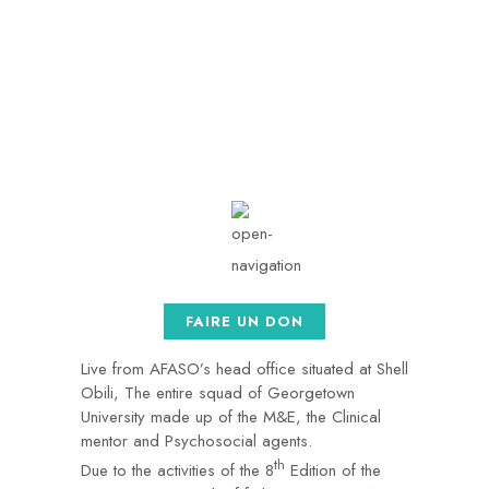
contact@afaso.org
Mon - Sat: 08.00 am -
05:00
FAIRE UN DON
Live from AFASO’s head office situated at Shell
Obili, The entire squad of Georgetown
University made up of the M&E, the Clinical
mentor and Psychosocial agents.
th
Due to the activities of the 8
Edition of the