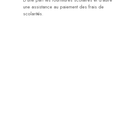
D’une part les fournitures scolaires et d’autre
une assistance au paiement des frais de
scolarités.