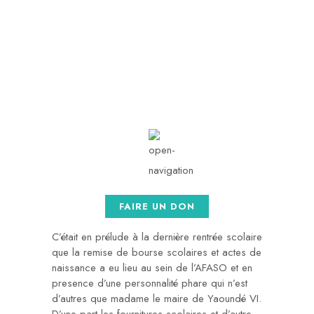
contact@afaso.org
Mon - Sat: 08.00 am -
05:00
FAIRE UN DON
C’était en prélude à la dernière rentrée scolaire
que la remise de bourse scolaires et actes de
naissance a eu lieu au sein de l’AFASO et en
presence d’une personnalité phare qui n’est
d’autres que madame le maire de Yaoundé VI.