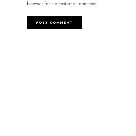
browser for the next time I comment.
A PROPOS
L’AFASO est créé conformément à
la loi nº 90/053 du 19 décembre
1990 portant sur la liberté
d’association au Cameroun