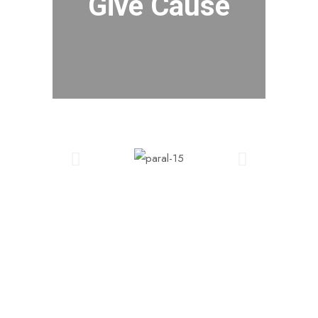
Give Cause
ALL DETAILS
MORE INFO
Lorem ipsum dolor
STRUCTURES
45 Buildings