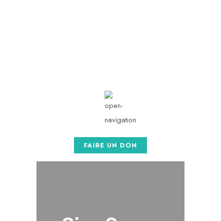
contact@afaso.org
Mon - Sat: 08.00 am -
05:00
FAIRE UN DON