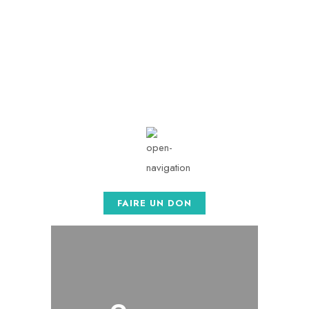
contact@afaso.org
Mon - Sat: 08.00 am -
05:00
FAIRE UN DON