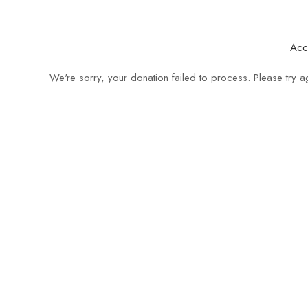
contact@afaso.org
Mon - Sat: 08.
Acc
We're sorry, your donation failed to process. Please try ag
A PROPOS
NO
L’AFASO est créé
conformément à la loi nº
90/053 du 19 décembre 1990
portant sur la liberté
d’association au Cameroun