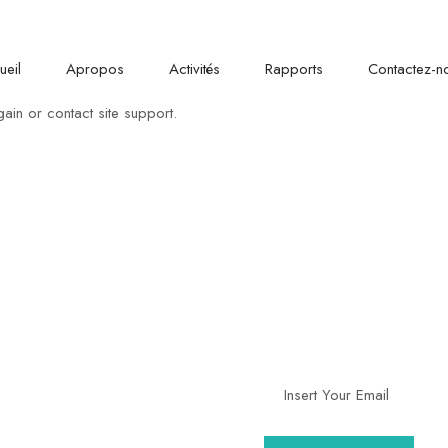
00 am - 05:00
Shell Obili Im
ueil
Apropos
Activités
Rapports
Contactez-n
ain or contact site support.
S CONTACTS
NEWSLETTER
Incrivez-vous à notre
Shell Obili Immeuble
ONANA MEUBLE 2ème
newsletter et ne ratez a
étage
de nos actualités
(+237) 222318477, 699
867 256, 691 630 682
contact@afaso.org