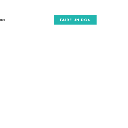
meuble ONANA MEUBLE 2ème étage
ous
FAIRE UN DON
GALLERY
ucune