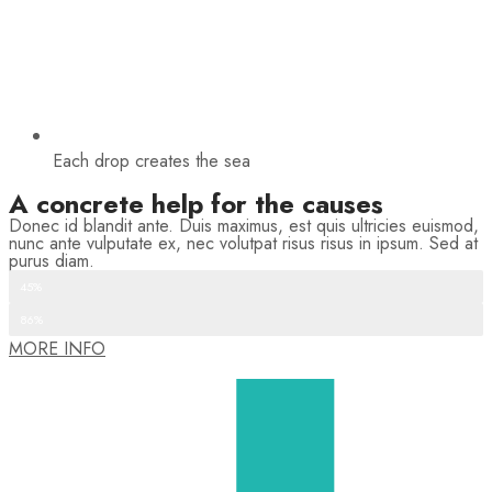
Each drop creates the sea
A concrete help for the causes
Donec id blandit ante. Duis maximus, est quis ultricies euismod,
nunc ante vulputate ex, nec volutpat risus risus in ipsum. Sed at
purus diam.
Recurring donations
45%
One-time donations
86%
MORE INFO