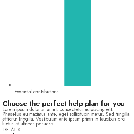
Essential contributions
Choose the perfect help plan for you
Lorem ipsum dolor sit amet, consectetur adipiscing elit.
Phasellus eu maximus ante, eget sollicitudin metus. Sed fringilla
efficitur fringilla. Vestibulum ante ipsum primis in faucibus orci
luctus et ultrices posuere
DETAILS