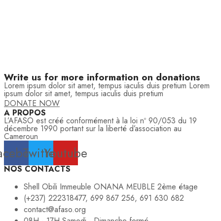
Write us for more information on donations
Lorem ipsum dolor sit amet, tempus iaculis duis pretium​ Lorem
ipsum dolor sit amet, tempus iaculis duis pretium​
DONATE NOW
A PROPOS
L’AFASO est créé conformément à la loi nº 90/053 du 19
décembre 1990 portant sur la liberté d’association au
Cameroun
acebook
Twitter
Youtube
NOS CONTACTS
Shell Obili Immeuble ONANA MEUBLE 2ème étage
(+237) 222318477, 699 867 256, 691 630 682
contact@afaso.org
08H - 17H Samedi - Dimanche fermé