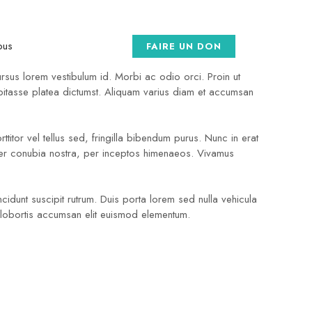
meuble ONANA MEUBLE 2ème étage
ous
FAIRE UN DON
ursus lorem vestibulum id. Morbi ac odio orci. Proin ut
habitasse platea dictumst. Aliquam varius diam et accumsan
ttitor vel tellus sed, fringilla bibendum purus. Nunc in erat
 per conubia nostra, per inceptos himenaeos. Vivamus
cidunt suscipit rutrum. Duis porta lorem sed nulla vehicula
ec lobortis accumsan elit euismod elementum.