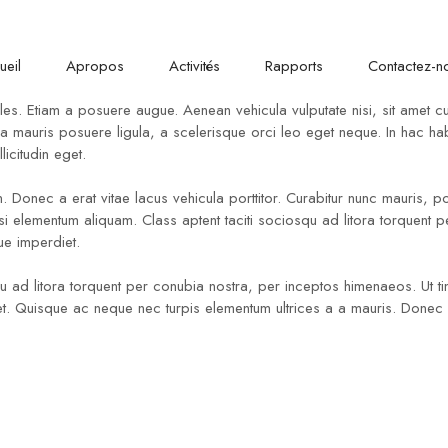
00 am - 05:00
Shell Obili Im
ueil
Apropos
Activités
Rapports
Contactez-n
les. Etiam a posuere augue. Aenean vehicula vulputate nisi, sit amet c
, urna mauris posuere ligula, a scelerisque orci leo eget neque. In hac 
icitudin eget.
n. Donec a erat vitae lacus vehicula porttitor. Curabitur nunc mauris, por
si elementum aliquam. Class aptent taciti sociosqu ad litora torquent
ue imperdiet.
qu ad litora torquent per conubia nostra, per inceptos himenaeos. Ut tin
mod et. Quisque ac neque nec turpis elementum ultrices a a mauris. Don