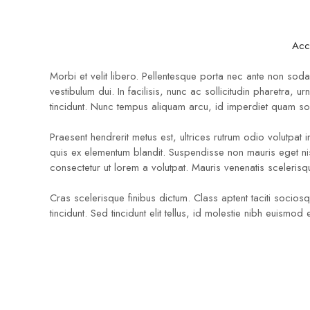
contact@afaso.org
Mon - Sat: 08.
Acc
Morbi et velit libero. Pellentesque porta nec ante non soda
vestibulum dui. In facilisis, nunc ac sollicitudin pharetra
tincidunt. Nunc tempus aliquam arcu, id imperdiet quam soll
Praesent hendrerit metus est, ultrices rutrum odio volutpat i
quis ex elementum blandit. Suspendisse non mauris eget ni
consectetur ut lorem a volutpat. Mauris venenatis scelerisq
Cras scelerisque finibus dictum. Class aptent taciti socios
tincidunt. Sed tincidunt elit tellus, id molestie nibh euis